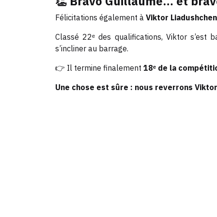
👏 Bravo Guillaume… et bravo
Félicitations également à
Viktor Liadushche
Classé 22ᵉ des qualifications, Viktor s’est
s’incliner au barrage.
👉 Il termine finalement
18ᵉ de la compétiti
Une chose est sûre : nous reverrons Viktor