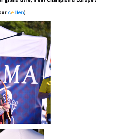
 grand titre, il est Champion d'Europe !
sur
c
e
lien
)