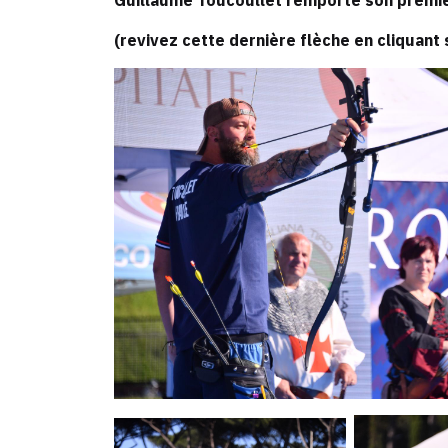
Guillaume Toucoullet remporte son premier
(revivez cette dernière flèche en
cliquant