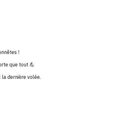
onnêtes !
orte que tout 💪
la dernière volée.