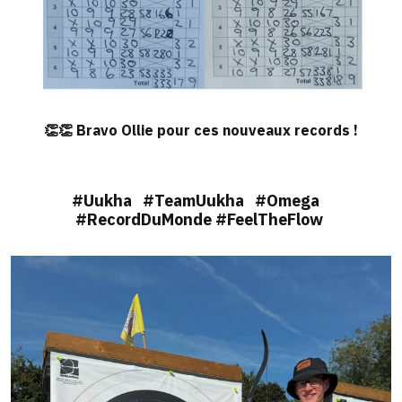
👏👏 Bravo Ollie pour ces nouveaux records !
#Uukha #TeamUukha #Omega
#RecordDuMonde #FeelTheFlow