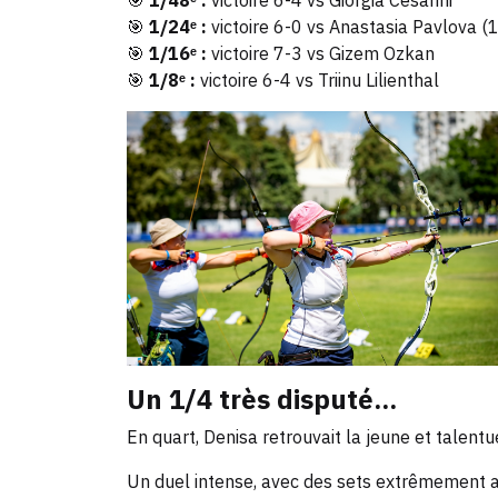
🎯
1/48ᵉ :
victoire 6-4 vs Giorgia Cesarini
🎯
1/24ᵉ :
victoire 6-0 vs Anastasia Pavlova (1
🎯
1/16ᵉ :
victoire 7-3 vs Gizem Ozkan
🎯
1/8ᵉ :
victoire 6-4 vs Triinu Lilienthal
Un 1/4 très disputé...
En quart, Denisa retrouvait la jeune et talen
Un duel intense, avec des sets extrêmement a