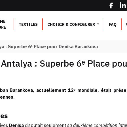
ME
TEXTILES
CHOISIR & CONFIGURER
FAQ
URE
a : Superbe 6ᵉ Place pour Denisa Barankova
Antalya : Superbe 6ᵉ Place po
ban Barankova, actuellement 12ᵉ mondiale, était prése
éennes.
ées
iver,
Denisa
disputait seulement
sa deuxième compétition inte