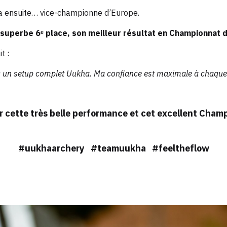
ra ensuite… vice-championne d’Europe.
 superbe 6ᵉ place, son meilleur résultat en Championnat 
t :
ec un setup complet Uukha. Ma confiance est maximale à chaque
 cette très belle performance et cet excellent Cham
#uukhaarchery #teamuukha #feeltheflow