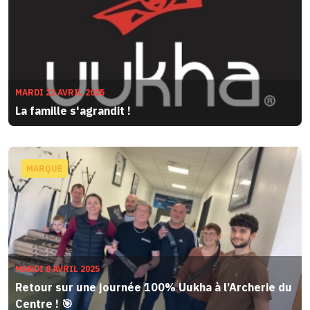
MARDI 22 AVRIL 2025
La famille s'agrandit !
MARQUE
MARDI 8 AVRIL 2025
Retour sur une journée 100% Uukha à l’Archerie du
Centre ! 🎯