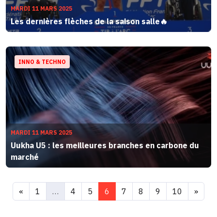
MARDI 11 MARS 2025
Les dernières flèches de la saison salle🔥
INNO & TECHNO
MARDI 11 MARS 2025
Uukha U5 : les meilleures branches en carbone du
marché
«
1
…
4
5
6
7
8
9
10
»