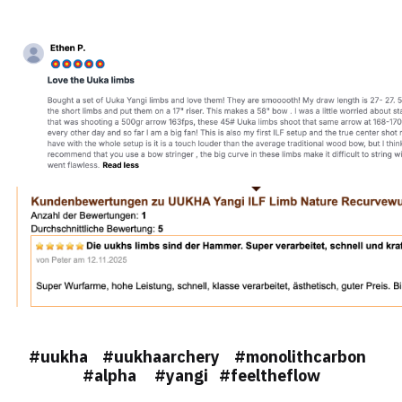
#uukha #uukhaarchery #monolithcarbon
#alpha #yangi #feeltheflow